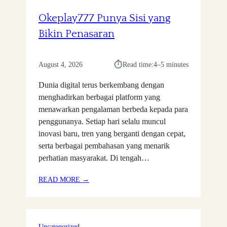
I
A
N
N
Okeplay777 Punya Sisi yang
1
G
Bikin Penasaran
3
G
8
A
K
M
⏱︎
August 4, 2026
Read time:
4–5 minutes
A
P
Y
A
Dunia digital terus berkembang dengan
A
N
menghadirkan berbagai platform yang
K
G
C
menawarkan pengalaman berbeda kepada para
N
A
penggunanya. Setiap hari selalu muncul
E
H
M
inovasi baru, tren yang berganti dengan cepat,
A
P
serta berbagai pembahasan yang menarik
Y
E
perhatian masyarakat. Di tengah…
A
L
B
:
READ MORE →
A
O
R
K
U
E
D
P
I
Uncategorized