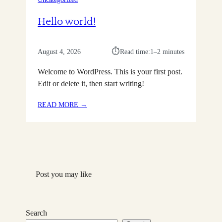
L
T
A
E
Hello world!
Y
N
7
G
7
A
⏱︎
August 4, 2026
Read time:
1–2 minutes
7
H
P
Welcome to WordPress. This is your first post.
L
U
A
Edit or delete it, then start writing!
N
Y
Y
A
:
READ MORE →
A
R
H
S
E
I
L
S
L
I
O
Y
W
A
Post you may like
O
N
R
G
L
B
D
Search
I
!