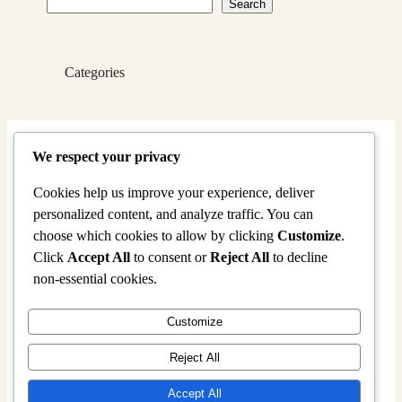
K
Search
I
N
P
Categories
E
N
A
S
A
We respect your privacy
R
2020 Lorem Ipsum, Lorem
A
Cookies help us improve your experience, deliver
LP 3200
N
personalized content, and analyze traffic. You can
United States
choose which cookies to allow by clicking
Customize
.
Click
Accept All
to consent or
Reject All
to decline
#
#
#
#
non-essential cookies.
Customize
Reject All
Accept All