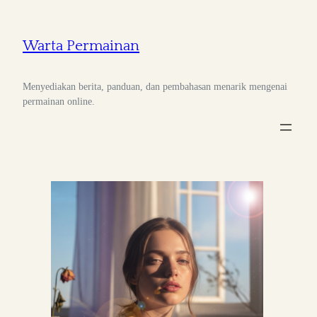
Warta Permainan
Menyediakan berita, panduan, dan pembahasan menarik mengenai
permainan online.