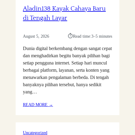
I
P
Aladin138 Kayak Cahaya Baru
N
1
E
di Tengah Layar
6
L
8
E
P
B
⏱︎
August 5, 2026
Read time:
3–5 minutes
U
I
N
H
Dunia digital berkembang dengan sangat cepat
Y
E
dan menghadirkan begitu banyak pilihan bagi
A
N
K
setiap pengguna internet. Setiap hari muncul
A
E
berbagai platform, layanan, serta konten yang
K
S
menawarkan pengalaman berbeda. Di tengah
D
A
I
banyaknya pilihan tersebut, hanya sedikit
N
N
yang…
R
I
I
K
:
READ MORE →
N
M
A
G
A
L
A
T
A
N
I
D
Y
Uncategorized